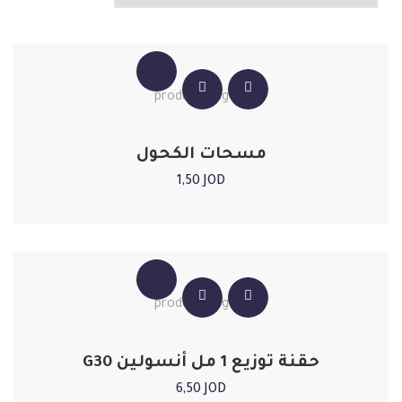
مسحات الكحول
1,50
JOD
حقنة توزيع 1 مل أنسولين G30
6,50
JOD