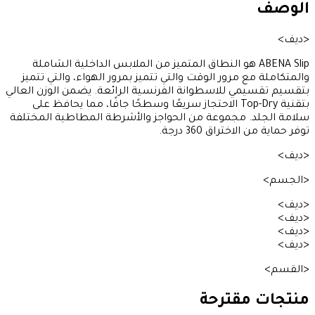
الوصف
<ديف>
ABENA Slip هو النطاق المتميز من الملابس الداخلية الشاملة
والمتكاملة مع مرور الوقت والتي تتميز بمرور الهواء، والتي تتميز
بتقسيم تقسيمي للاسطوانة الفرنسية الرائعة. يضمن الوزن العالي
بتقنية Top-Dry الاحتجاز سريعًا وسطحًا جافًا، مما يحافظ على
سلامة الجلد. مجموعة من الحواجز والأشرطة المطاطية المختلفة
توفر حماية من الاختراق 360 درجة.
<ديف>
<الجسم>
<ديف>
<ديف>
<ديف>
<ديف>
<القسم>
منتجات مقترحة