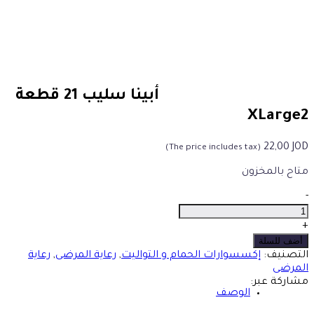
أبينا سليب 21 قطعة
XLarge2
22,00
JOD
(The price includes tax)
متاح بالمخزون
أبينا
-
سليب
21
+
قطعة
أضف للسلة
XLarge2
التصنيف:
إكسسوارات الحمام و التواليت
,
رعاية المرضى
,
رعاية
الكمية
المرضى
مشاركة عبر:
الوصف