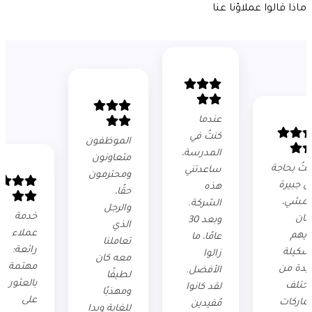
ماذا قالوا عملاؤنا عنا
عندما
كنتُ في
الموظفون
المدرسة،
متعاونون
نتُ بحاجة
ساعدتني
ومحترمون
لى جبيرة
هذه
حقًا،
لمشي،
الشركة.
والرجل
خدمة
كان
وبعد 30
الذي
عملاء
ديهم
عامًا، ما
تعاملنا
رائعة؛
شكيلة
زالوا
معه كان
مهتمة
يدة من
الأفضل.
لطيفًا
بالعثور
ختلف
لقد كانوا
ومهذبًا
على
لماركات
مُفيدين
للغاية وبدا