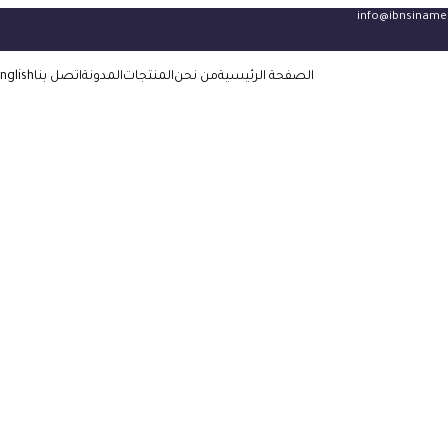
info@ibnsiname
الصفحة الرئيسية
من نحن
المنتجات
المدونة
اتصل بنا
nglish