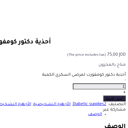
أحذية دكتور كومف
75,00
JOD
(The price includes tax)
متاح بالمخزون
أحذية دكتور كومفورت لمرضى السكري الكمية
-
+
أضف للسلة
التصنيف:
Diabetic supplies2
,
الأجهزة التشخيصية
,
الأجهزة التشخيص
مشاركة عبر:
الوصف
الوصف