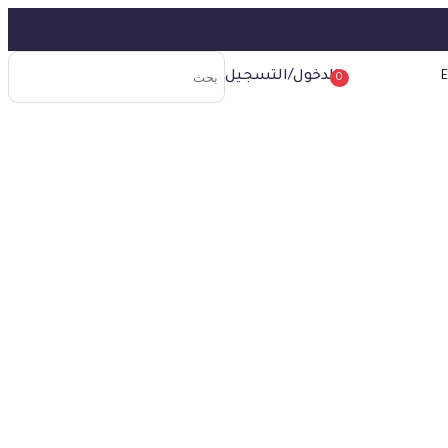
الدخول/التسجيل
E
0