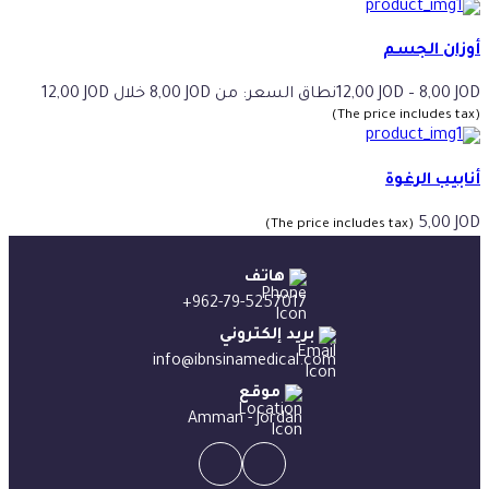
أوزان الجسم
JOD
8,00
–
JOD
12,00
نطاق السعر: من ⁦8,00 JOD⁩ خلال ⁦12,00 JOD⁩
(The price includes tax)
أنابيب الرغوة
5,00
JOD
(The price includes tax)
هاتف
+962-79-5257017
بريد إلكتروني
info@ibnsinamedical.com
موقع
Amman - Jordan