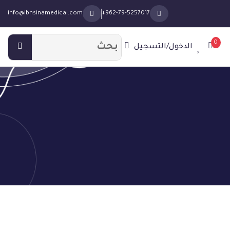
info@ibnsinamedical.com
+962-79-5257017
0
الدخول/التسجيل