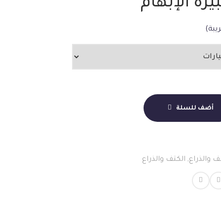
رة الإبهام
يبة)
أضف للسلة
ف والذراع
,
الكتف والذراع