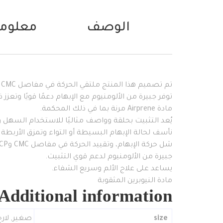
الوصف
معلوما
تم تصميم هذا المنتج ملتقي الحركة في مفاصل CMC وMCP.
توفر جبيرة من الألومنيوم مع الإبهام دعمًا قويًا وتعزز ذك
مادة Airprene مرنة بما في ذلك المحكمة.
يُعد التثبيت بحلقة وواصف مثاليًا للاستخدام السهل 
نأسف لحالة الإبهام البسيطة أو التواء وتمزق الأربطة CMC.
شل حركة الإبهام، وتقييد الحركة في مفاصل CMC وMCP.
جبيرة من الألومنيوم لدعم قوي التثبيت.
يساعد على علاج الألم وسريع الشفاء.
مادة النيوبرين المثقوبة
Additional information
size
صغير
,
لار