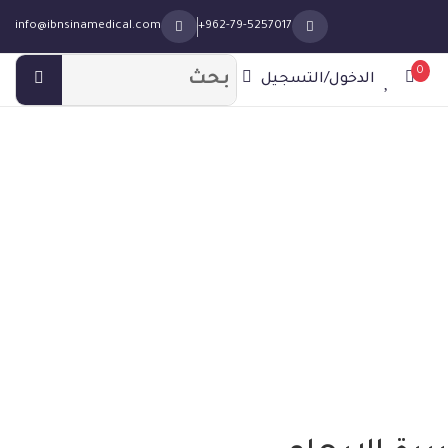
info@ibnsinamedical.com
+962-79-5257017
0
الدخول/التسجيل
م