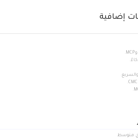
ت إضافية
اءً.
والسريع.
ج
,
متوسط