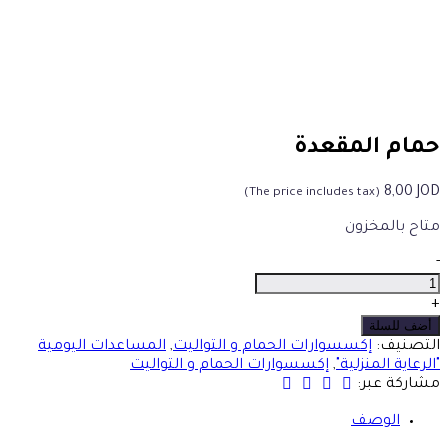
حمام المقعدة
8,00
JOD
(The price includes tax)
متاح بالمخزون
حمام
-
المقعدة
الكمية
+
أضف للسلة
التصنيف:
إكسسوارات الحمام و التواليت
,
المساعدات اليومية
"الرعاية المنزلية"
,
إكسسوارات الحمام و التواليت
مشاركة عبر:
الوصف