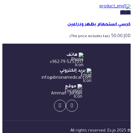
السعر:
من
خلال
كرسي استحمام بظهر وذراعين
50,00
JOD
(The price includes tax)
هاتف
+962-79-5257017
بريد إلكتروني
info@ibnsinamedical.com
موقع
Amman - Jordan
Es.jo
© 2025 All rights reserved.