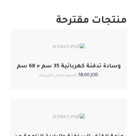
منتجات مقترحة
وسادة تدفئة كهربائية 35 سم × 68 سم
58,00
JOD
(السعر شامل الضريبة)