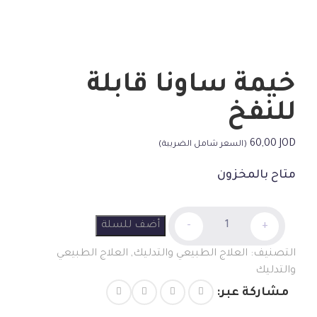
خيمة ساونا قابلة
للنفخ
60,00
JOD
(السعر شامل الضريبة)
متاح بالمخزون
خيمة
أضف للسلة
-
+
ساونا
قابلة
التصنيف:
العلاج الطبيعي والتدليك
,
العلاج الطبيعي
للنفخ
والتدليك
الكمية
مشاركة عبر: