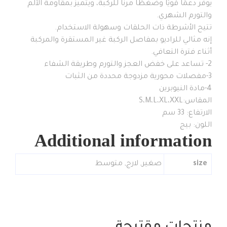
يوفر دعمًا قويًا وضغطًا مرنًا للركبة، ويتميز بمقاومة الألم
والتورم الشهري.
تتيح الأشرطة ذات الحلقات وسهولة الاستخدام.
إنه مثالي للراديو بمفاصل الركبة غير المستقرة والمركبة
أثناء فترة التعافي.
2- تساعد على خفض العجز والتورم وطريقة الشفاء
3-مفصلات محورية مزدوجة محددة من الثبات
4-مادة النيوبرين
المقاس:S،M،L،XL،XXL
الارتفاع: 33 سم
اللون: بيج
Additional information
size
صغير
,
لارج
,
متوسط