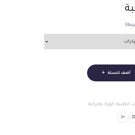
بة
يبة)
أضف للسلة
 الطبية
,
الورك والركبة