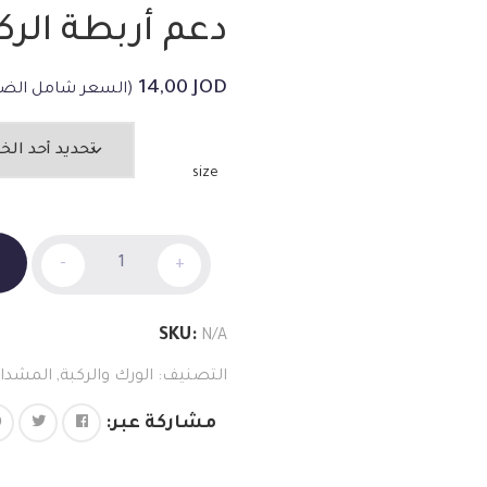
دعم أربطة الرك
14,00
JOD
(السعر شامل الضر
size
دعم
-
+
أربطة
الركبة
الكمية
SKU:
N/A
التصنيف:
الورك والركبة
,
المشدات
مشاركة عبر: