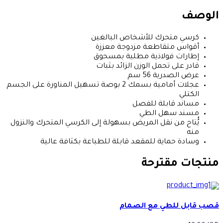
الوصف
كرسي متحرك للأشخاص البالغين
أقواس متقاطعة مزدوجة معززة
إطارات فولاذية مطلية بمسحوق
قادر على تحمل الوزن الزائد بثبات
عرض الصدرية 56 سم
عجلات أمامية بسمك 2 بوصة تسهيل المناورة على الجسم
الكتلي
مساند قابلة للفصل
مسند سهل الطي
يُُتاح من نقل المريض بسهولة إلى الكرسي المتحرك والنزول
منه
وسادة حماية للمقعد قابلة للطباعة بكثافة عالية
منتجات مقترحة
قصب قابل للطي مع الصمام