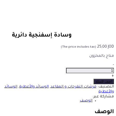
وسادة إسفنجية دائرية
25,00
JOD
(The price includes tax)
متاح بالمخزون
وسادة
-
إسفنجية
دائرية
+
الكمية
أضف للسلة
التصنيف:
فرشات التقرحات و المقاعد
,
الوسائد والأغطية
,
الوسائد
والأغطية
مشاركة عبر:
الوصف
الوصف