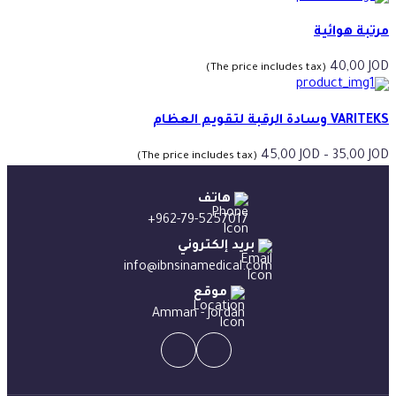
مرتبة هوائية
40,00
JOD
(The price includes tax)
VARITEKS وسادة الرقبة لتقويم العظام
نطاق
45,00
JOD
–
35,00
JOD
(The price includes tax)
السعر:
من
هاتف
+962-79-5257017
خلال
بريد إلكتروني
info@ibnsinamedical.com
موقع
Amman - Jordan