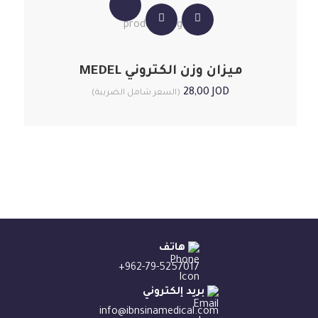
ميزان وزن الكتروني MEDEL
28,00
JOD
(السعر شامل الضريبة)
هاتف
+962-79-5257017
بريد إلكتروني
info@ibnsinamedical.com