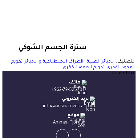
سترة الجسم الشوكي
التصنيف:
الجبائر الطبية
,
الأطراف الاصطناعية و الجبائر
,
تقويم
العمود الفقري
,
تقويم العمود الفقري
مشاركة عبر:
هاتف
+962-79-5257017
بريد إلكتروني
info@ibnsinamedical.com
موقع
Amman - Jordan