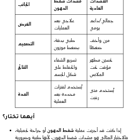
المشدات
مشدات شفط
الجانب
العادية
الدهون
جمالي/داعم
علاجي بعد
الغرض
يومي
العمليات
مرن وأخف
طبي بدقة،
التصميم
ضغطًا
بضغط موزون
تحسين مظهر
تسريع الشفاء
مؤقت تحت
والحفاظ على
النتائج
الملابس
شكل الجسم
يُستخدم لفترات
يُستخدم متى
محددة بعد
المدة
رغبت
العملية
أيهما تختار؟
إذا كنت قد أجريت عملية
شفط الدهون
أو جراحة تجميلية،
فالاختيار المثالي هو
مشدات شفط الدهون
، لأنها طبية وضرورية