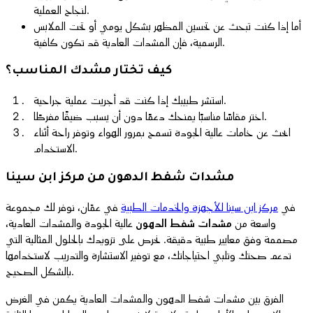
لنجاح العملية.
أما إذا كنت تبحث عن تحسين المظهر بشكل يومي أو تحت الملابس
الرسمية، فإن المشدات العادية قد تكون كافية.
كيف تختار مشدك المناسب؟
استشر طبيبك إذا كنت قد أجريت عملية جراحية.
اختر مقاسًا مناسبًا يمنحك دعمًا دون أن يسبب ضيقًا مفرطًا.
ابحث عن خامات عالية الجودة تسمح بمرور الهواء وتوفر راحة أثناء
الاستخدام.
مشدات شفط الدهون من مركز ابن سينا
في
مركز ابن سينا للأجهزة والخدمات الطبية
في عمّان، نوفر لك مجموعة
واسعة من
مشدات شفط الدهون
عالية الجودة والمشدات العادية،
مصممة وفق معايير طبية دقيقة. نحرص على تزويدك بالحلول المثالية التي
تدعم صحتك وتلبي احتياجاتك، مع توفير الاستشارة والتدريب لاستخدامها
بالشكل الصحيح.
الفرق بين
مشدات شفط الدهون
والمشدات العادية يكمن في الغرض