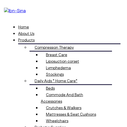
Home
About Us
Products
Compression Therapy
Breast Care
Liposuction corset
Lymphedema
Stockings
Daily Aids ” Home Care”
Beds
Commode And Bath
Accessories
Crutches & Walkers
Mattresses & Seat Cushions
Wheelchairs