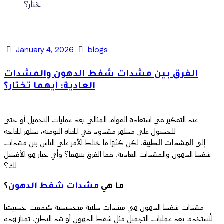
تختار؟
January 4, 2026
blogs
الفرق بين مشدات شفط الدهون والمشدات
العادية: أيهما تختار؟
عند التفكير في استعادة القوام المثالي بعد عمليات التجميل أو حتى
للحصول على مظهر مشدود في الحياة اليومية، تظهر الحاجة
إلى
المشدات الطبية
. لكن كثيرًا ما يختلط الأمر على الناس بين
مشدات
شفط الدهون
والمشدات العادية. فما الفرق بينهما؟ وأي خيار هو الأفضل
لك؟
ما هي
مشدات شفط الدهون
؟
مشدات شفط الدهون هي مشدات طبية متخصصة صُممت خصيصًا
لتُستخدم بعد عمليات التجميل مثل شفط الدهون أو شد البطن. تمتاز هذه