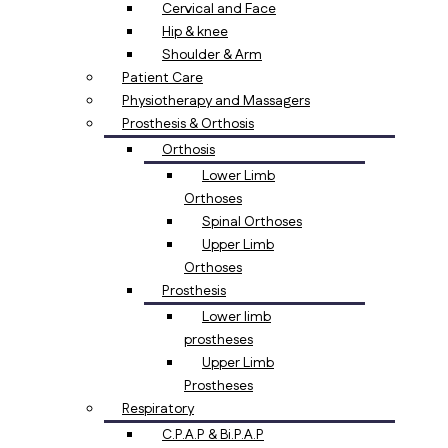
Cervical and Face
Hip & knee
Shoulder & Arm
Patient Care
Physiotherapy and Massagers
Prosthesis & Orthosis
Orthosis
Lower Limb
Orthoses
Spinal Orthoses
Upper Limb
Orthoses
Prosthesis
Lower limb
prostheses
Upper Limb
Prostheses
Respiratory
C.P.A.P & Bi.P.A.P